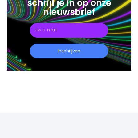
Gratis advies
Direct naar alle sensoren
Blijf op de hoogte en
schrijf je in op onze
nieuwsbrief
Inschrijven